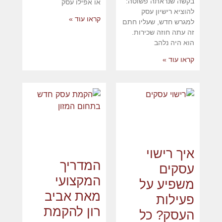
בקשה שנראתה פשוטה:
או אפילו עסק
להוציא רישיון עסק
קראו עוד »
למגרש חדש, שעליו חתם
זה עתה חוזה שכירות.
הוא היה נלהב
קראו עוד »
איך רישוי
המדריך
עסקים
המקצועי
משפיע על
מאת אביב
פעילות
רון להקמת
העסק? כל