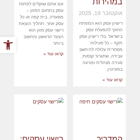
במהירות
אם אתם שוקלים לפתוח
עסק בתחום המזון –
אוקטובר 19, 2025
מסעדה, בית קפה או כל
רישיון עסק הוא המפתח
עסק אחר, תהליך הוצאת
החוקי להפעלת עסק
רישוי עסק מזון הוא
פתח סרגל
בישראל. בלי רישיון עסק
הצעד הראשון והחשוב
תקף – כל פעילות
ביותר.
מסחרית עלולה להיחשב
קראו עוד »
עבירה, שתגרור קנסות,
סגירה מנהלית ופגיעה
במוניטין.
קראו עוד »
המדריך
רישוי עסקים: