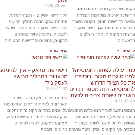
עסק
ינואר 28, 2025
 של עסק חדש בתחום המזון
ת היערכות מוקדמת ועמידה
הליך רישוי עסקים – הכנה לקראת
 בדרישות החוק, תקנות משרד
פתיחת עסק: הבנת תהליך הרישוי
אות והנחיות אגף רישוי עסקים
הליך רישוי עסקים הוא תהליך שנועד
ת המקומית. אחד השלבים
להבטיח שהעסק פועל בהתאם
ונים
לתקנים, לחוקים ולדרישות הבטיחות
עוד »
קראו עוד »
 עולה לפתוח חומוסייה?
רישוי פוד טראק – איך להימנע
 סוגרים מקום ורוכשים
מטעויות בתהליך הרישוי
כל הציוד הדרוש
לעסק נייד
מוסייה, הנה מספר דברים
מאי 14, 2025
בים שאתם צריכים לדעת.
פתיחת פוד טראק הפכה בשנים
האחרונות לאחת הדרכים המועדפות
ס נחשב לאחד המאכלים הנפוצים
על יזמים בתחום הקולינריה להקים
ר בישראל, ומספר החומוסיות
עסק עצמאי וייחודי. האפשרות לנוע
ך לגדול משנה לשנה. במדריך
ממקום למקום, להגיע לקהלים
ר איך מקימים עסק, כיצד גורמים
מגוונים, ולבנות