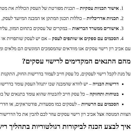
אישור תכניות עסקיות
– תכנית מפורטת של העסק הכוללת את מטרותי
תכניות אדריכליות
– כוללות תכנון המתקן או המבנה המיועד לעסק, 
אישורים ממשרד הבריאות
– במקרים של עסקים בתחום המזון, עליה
הסכמים עם ספקים או שותפים לעסק
– אם יש לעסק שותפויות או 
עם אביב רון רישוי עסקים אנו מוודאים שהמסמכים המוגשים הם מלאים ומדו
מהם התנאים המקדימים לרישוי עסקים?
על מנת לקבל רישוי לעסקים, כל עסק חייב לעמוד בדרישות החוק, התקנות ו
דרישות הבנייה
– יש לוודא שהמבנה שבו יתנהל העסק עומד בדרישות ה
בטיחות ותחזוקה
– כל עסק חייב להבטיח שהוא עומד בתנאים של בטיח
הסכמים עם הרשויות
– לעסקים כמו מסעדות, פודטראקים, או חדרי 
הצוות המנוסה אצל אביב רון רישוי עסקים עוזר לכם להבין את כל הדרישו
איך לבצע הכנה לביקורות רגולטוריות בתהליך ריש