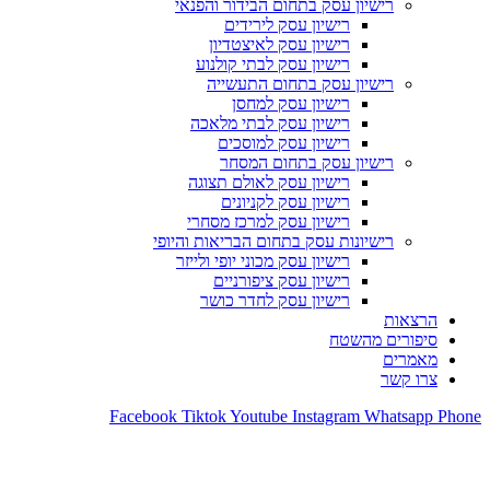
רישיון עסק בתחום הבידור והפנאי
רישיון עסק לירידים
רישיון עסק לאיצטדיון
רישיון עסק לבתי קולנוע
רישיון עסק בתחום התעשייה
רישיון עסק למחסן
רישיון עסק לבתי מלאכה
רישיון עסק למוסכים
רישיון עסק בתחום המסחר
רישיון עסק לאולם תצוגה
רישיון עסק לקניונים
רישיון עסק למרכז מסחרי
רישיונות עסק בתחום הבריאות והיופי
רישיון עסק מכוני יופי ולייזר
רישיון עסק ציפורניים
רישיון עסק לחדר כושר
הרצאות
סיפורים מהשטח
מאמרים
צרו קשר
Facebook
Tiktok
Youtube
Instagram
Whatsapp
Phone