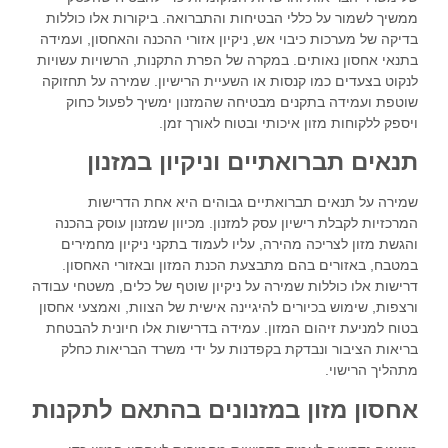
ממשיך לשמור על כללי הבטיחות והתברואה. ביקורות אלו כוללות
בדיקה של מערכות כיבוי אש, ניקיון אזורי ההכנה והאחסון, ועמידה
בתנאי אחסון נאותים. במקרה של הפרת התקנות, הרשויות עשויות
לנקוט בצעדים כמו קנסות או השעיית הרישיון. שמירה על תחזוקה
שוטפת ועמידה בתקנים מבטיחה שהמזנון ימשיך לפעול כחוק
ויספק ללקוחות מזון איכותי ובטוח לאורך זמן.
תנאים תברואתיים וניקיון במזנון
שמירה על תנאים תברואתיים גבוהים היא אחת הדרישות
המרכזיות לקבלת רישיון עסק למזנון. מכיוון שמזנון עוסק בהכנה
והגשת מזון לצריכה מהירה, עליו לעמוד בתקני ניקיון מחמירים
במטבח, באזורים בהם מתבצעת הכנת המזון ובאזורי האחסון.
דרישות אלו כוללות שמירה על ניקיון שוטף של כלים, משטחי עבודה
ורצפות, שימוש בכיורים להיגיינה אישית של הצוות, ואמצעי אחסון
בטוח למניעת זיהום המזון. עמידה בדרישות אלו חיונית להבטחת
בריאות הציבור ונבדקת בקפדנות על ידי משרד הבריאות כחלק
מתהליך הרישוי.
אחסון מזון במזנונים בהתאם לתקנות