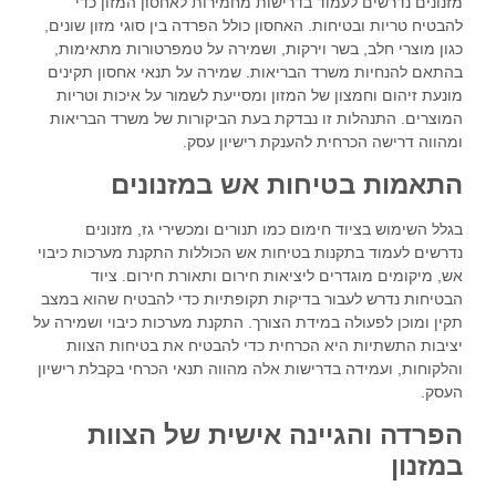
מזנונים נדרשים לעמוד בדרישות מחמירות לאחסון המזון כדי
להבטיח טריות ובטיחות. האחסון כולל הפרדה בין סוגי מזון שונים,
כגון מוצרי חלב, בשר וירקות, ושמירה על טמפרטורות מתאימות,
בהתאם להנחיות משרד הבריאות. שמירה על תנאי אחסון תקינים
מונעת זיהום וחמצון של המזון ומסייעת לשמור על איכות וטריות
המוצרים. התנהלות זו נבדקת בעת הביקורות של משרד הבריאות
ומהווה דרישה הכרחית להענקת רישיון עסק.
התאמות בטיחות אש במזנונים
בגלל השימוש בציוד חימום כמו תנורים ומכשירי גז, מזנונים
נדרשים לעמוד בתקנות בטיחות אש הכוללות התקנת מערכות כיבוי
אש, מיקומים מוגדרים ליציאות חירום ותאורת חירום. ציוד
הבטיחות נדרש לעבור בדיקות תקופתיות כדי להבטיח שהוא במצב
תקין ומוכן לפעולה במידת הצורך. התקנת מערכות כיבוי ושמירה על
יציבות התשתיות היא הכרחית כדי להבטיח את בטיחות הצוות
והלקוחות, ועמידה בדרישות אלה מהווה תנאי הכרחי בקבלת רישיון
העסק.
הפרדה והגיינה אישית של הצוות
במזנון