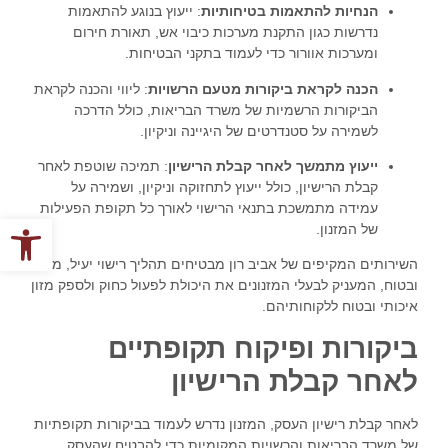
הנחיות להתאמות בטיחותיות
: ייעוץ בנוגע להתאמות
נדרשות כגון התקנת מערכות כיבוי אש, תאורת חירום
ומערכות אוורור כדי לעמוד בתקני הבטיחות.
הכנה לקראת ביקורות מטעם הרשויות
: ליווי והכנה לקראת
הביקורות הרשמיות של משרד הבריאות, כולל הדרכה
לשמירה על סטנדרטים של היגיינה וניקיון.
ייעוץ מתמשך לאחר קבלת הרישיון
: תמיכה שוטפת לאחר
קבלת הרישיון, כולל ייעוץ לתחזוקה וניקיון, ושמירה על
עמידה מתמשכת בתנאי הרישוי לאורך כל תקופת הפעילות
פתח סרגל
של המזנון.
השירותים המקיפים של אביב רון מבטיחים תהליך רישוי יעיל, מהיר
ובטוח, המעניק לבעלי המזנונים את היכולת לפעול כחוק ולספק מזון
איכותי ובטוח ללקוחותיהם.
ביקורות ופיקוח תקופתיים
לאחר קבלת הרישיון
לאחר קבלת רישיון העסק, המזנון נדרש לעמוד בביקורות תקופתיות
של משרד הבריאות והרשויות המקומיות כדי להבטיח שהעסק