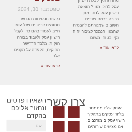
מהו תהליך קבלת רישיון
עסק לדוכן מזון? הוצאת
ספטמבר 30, 2024
רישיון עסק לדוכן מזון
נגישות ובטיחות הם שני
כרוכה בכמה צעדים
תחומים קריטיים שכל עסק
חשובים שמטרתם להבטיח
חייב לעמוד בהם כדי לקבל
שהמזון הנמכר לציבור יהיה
רישיון עסק ולעבוד בצורה
נקי ובטוח. משום
חוקית. מלבד הדרישה
קראו עוד »
החוקית, הקפדה על תקנים
אלה
קראו עוד »
צרו קשר
השאירו פרטים
ונחזור אליכם
העסק שלנו מתמחה
בליווי עסקים בתהליך
בהקדם
רישוי עסקים מורכבים.
אנו מציעים שירותים