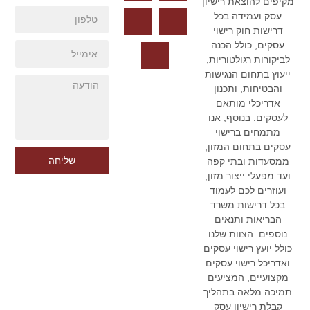
מקיפים להוצאת רישיון
עסק ועמידה בכל
דרישות חוק רישוי
עסקים, כולל הכנה
לביקורות רגולטוריות,
ייעוץ בתחום הנגישות
והבטיחות, ותכנון
אדריכלי מותאם
לעסקים. בנוסף, אנו
מתמחים ברישוי
עסקים בתחום המזון,
שליחה
ממסעדות ובתי קפה
ועד מפעלי ייצור מזון,
ועוזרים לכם לעמוד
בכל דרישות משרד
הבריאות ותנאים
נוספים. הצוות שלנו
כולל יועץ רישוי עסקים
ואדריכל רישוי עסקים
מקצועיים, המציעים
תמיכה מלאה בתהליך
קבלת רישיון עסק