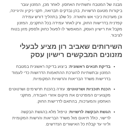
מבנה של המטבח ותשתיות האחסון. לאחר מכן, המזנון עובר
ביקורות מטעם הרשויות, בהן נבדקים תברואה, תקני ניקיון והיגיינה,
וכן מערכות כיבוי אש ותאורה. כל שלב בתהליך דורש עמידה
קפדנית בדרישות החוק, ורק לאחר עמידה בכל התקנים, המזנון
מקבל את רישיון העסק, המאפשר לו לפעול כחוק ולספק מזון בטוח
לציבור.
השירותים שאביב רון מציע לבעלי
מזנונים המבקשים רישיון עסק
בדיקת תנאים ראשונית
: ביצוע בדיקה ראשונית במטבח
המזנון ובתשתיות להערכת ההתאמות הדרושות כדי לעמוד
בדרישות משרד הבריאות והרשויות המקומיות.
הכנת תוכניות ושרטוטים
: עזרה בהכנת תרשימים ושרטוטים
מקצועיים המפרטים את מיקום אזורי העבודה, מתקני
האחסון והמערכות, בהתאם לדרישות החוק.
הגשת הבקשה לרשויות
: טיפול מלא בהגשת הבקשה
לרישוי, כולל תיאום מול משרד הבריאות והרשות המקומית
וליווי עד קבלת כל האישורים הנדרשים.