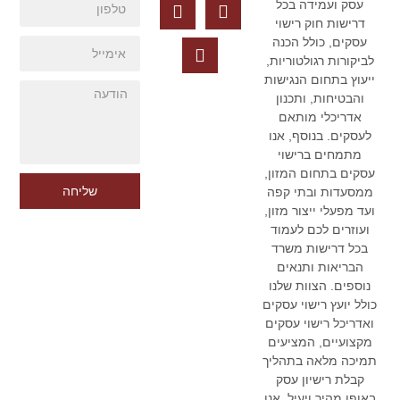
עסק ועמידה בכל
דרישות חוק רישוי
עסקים, כולל הכנה
לביקורות רגולטוריות,
ייעוץ בתחום הנגישות
והבטיחות, ותכנון
אדריכלי מותאם
לעסקים. בנוסף, אנו
מתמחים ברישוי
עסקים בתחום המזון,
שליחה
ממסעדות ובתי קפה
ועד מפעלי ייצור מזון,
ועוזרים לכם לעמוד
בכל דרישות משרד
הבריאות ותנאים
נוספים. הצוות שלנו
כולל יועץ רישוי עסקים
ואדריכל רישוי עסקים
מקצועיים, המציעים
תמיכה מלאה בתהליך
קבלת רישיון עסק
באופן מהיר ויעיל. אנו