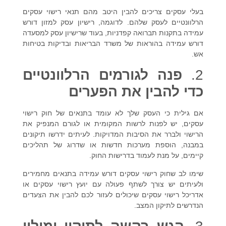
בעלי עסקים צריכים להבין היטב מהם
תנאי רישוי עסקים
הרלוונטיים לעסק שלהם. לדוגמה,
רישיון עסק למזון
דורש
עמידה בתקנות תברואה קפדניות, בעוד ש
רישיון עסק למסעדה
דורש עמידה בהוראות של משרד הבריאות ובדיקות בטיחות
אש.
2.
פנה לגורמים הרלוונטיים
כדי להבין את הפערים
אם גילית כי העסק שלך לא עומד בתנאים של
חוק רישוי
עסקים
, יש לפנות לרשות המקומית או לגורם המנפיק את
הרישוי ולברר את הסיבות המדויקות. לעיתים ידרשו תיקונים
במבנה, הוספת מערכות חדשות או שדרוג של תהליכים
קיימים, על מנת לעמוד בדרישות החוק.
שימו לב ש
חוק רישוי עסקים
דורש עמידה בתנאים מחמירים
ולעיתים יש צורך לשתף פעולה עם
יועץ רישוי עסקים
או
אדריכל רישוי עסקים
שיכולים לעזור לכם להבין את הצעדים
הנדרשים לתיקון המצב.