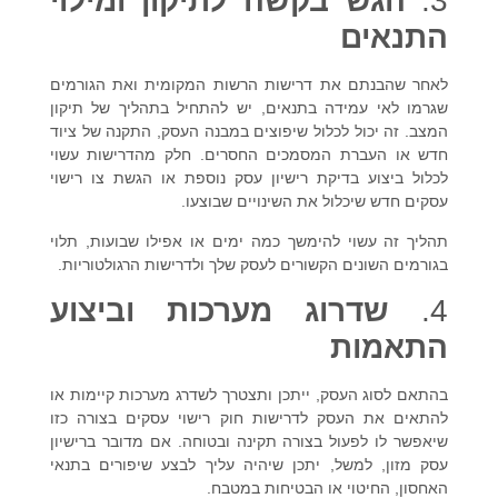
3.
הגש בקשה לתיקון ומילוי
התנאים
לאחר שהבנתם את דרישות הרשות המקומית ואת הגורמים
שגרמו לאי עמידה בתנאים, יש להתחיל בתהליך של תיקון
המצב. זה יכול לכלול שיפוצים במבנה העסק, התקנה של ציוד
חדש או העברת המסמכים החסרים. חלק מהדרישות עשוי
לכלול ביצוע
בדיקת רישיון עסק
נוספת או הגשת
צו רישוי
עסקים
חדש שיכלול את השינויים שבוצעו.
תהליך זה עשוי להימשך כמה ימים או אפילו שבועות, תלוי
בגורמים השונים הקשורים לעסק שלך ולדרישות הרגולטוריות.
4.
שדרוג מערכות וביצוע
התאמות
בהתאם לסוג העסק, ייתכן ותצטרך לשדרג מערכות קיימות או
להתאים את העסק לדרישות
חוק רישוי עסקים
בצורה כזו
שיאפשר לו לפעול בצורה תקינה ובטוחה. אם מדובר ב
רישיון
עסק מזון
, למשל, יתכן שיהיה עליך לבצע שיפורים בתנאי
האחסון, החיטוי או הבטיחות במטבח.