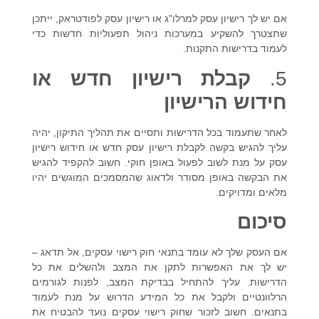
אם יש לך
רישיון עסק למרלו"ג
או
רישיון עסק לפודטראק
, ייתכן
שתצטרך להשקיע במערכות ניהול תפעוליות חדשות כדי
לעמוד בדרישות התקנות.
5.
קבלת רישיון חדש או
חידוש הרישיון
לאחר שתעמוד בכל הדרישות ותסיים את תהליך התיקון, יהיה
עליך להגיש בקשה לקבלת
רישיון עסק חדש
או
חידוש רישיון
עסק
על מנת לשוב לפעול באופן חוקי. חשוב להקפיד להגיש
את הבקשה באופן מסודר ולדאוג שהמסמכים המוגשים יהיו
מלאים ומדויקים.
סיכום
אם העסק שלך לא עומד בתנאי
חוק רישוי עסקים
, אל תדאג –
יש לך את האפשרות לתקן את המצב ולהשלים את כל
הדרישות. עליך להתחיל בבדיקת המצב, לפנות לגורמים
הרלוונטיים ולקבל את כל המידע הדרוש על מנת לעמוד
בתנאים. חשוב לזכור ש
חוק רישוי עסקים
נועד להבטיח את