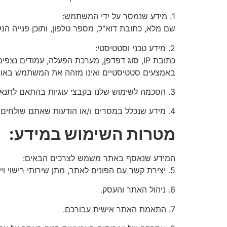
1. מידע שנמסר על ידי המשתמש:
שם מלא, כתובת דוא"ל, מספר טלפון, ותוכן פנייה ה
2. מידע טכני וסטטיסטי:
כתובת IP, סוג דפדפן, מערכת הפעלה, עמודים 
באמצעים סטטיסטיים ואינו מזהה את המשתמש באופן
3. הסכמה לשימוש שלנו בקבצי עוגיות בהתאם לתנאים של מדיניות זו בזמן הביקור הראשון באתר, המאפשרת לנו להשתמש בעוגיות בכל עת שאתם מבקרים וגולשים באתר.
4. מידע שנכלל במסרים ו/או הודעות שאתם שולחים בדואר האלקטרוני או/ו באמצעות האתר כולל תוכן המסר והמטא-דאטה שלו.
מטרות השימוש במידע:
המידע שנאסף באתר משמש לצרכים הבאים:
5. יצירת קשר עם הפונים לאתר, מתן שירותי רישוי וייעוץ עסקי, שיפור חוויית המשתמש ותפעול האתר, ניתוח נתונים סטטיסטיים פנימיים, ומענה לפניות האתר.
6. ניהול האתר והעסק.
7. התאמת האתר אישית עבורכם.