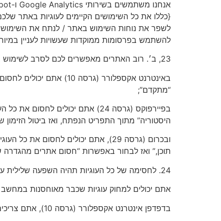
{כללו את כל השימושים הקיימים לעוגיות באתר של
לשפר את נוחות השימוש באתר / לנתח את השימוש 
להשתמש בפרסומות ממוקדות שעשויות לעניין במיוח
23, ב׳. רוב האתרים מאפשרים לכם לסרב לשימוש בעוגיות למשל:
באינטרנט אקספלורר (גרסה
“מתקדם”;
בפיירפוקס (גרסה 24) אתם יכולים 
היסטוריה” מתוך התפריט הנפתח, ואז ביטול הזימון ש
ובכרום (גרסה 29), אתם יכולים לחסום
תוכן,” ואז לבחור באפשרות “חסום אתרים מהגדרה של
24. לחסימה של כל העוגיות תהיה השפעה שלילית על נוחות השימוש של אתרים רבים. אם תחסמו עוגיות, לא תוכלו להשתמש בכל האפשרויות שבאתר שלנו.
אתם יכולים למחוק עוגיות שכבר מאוחסנות במחשב
בדפדפן אינטרנט אקספלורר (גרסה 10), אתם צריכים למחוק קבצי עוגיות ידנית (תוכלו למצוא הוראות לכך בכתובת