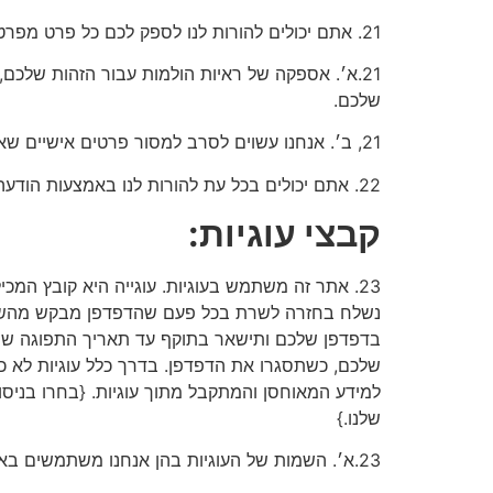
21. אתם יכולים להורות לנו לספק לכם כל פרט מפרטיכם האישיים שקיבלנו ממכם ואנחנו מחזיקים הנוגעים אליכם: אספקת פרטים אלה תהיה כפופה לתנאים הבאים:
21.א׳. אספקה של ראיות הולמות עבור הזהות שלכם,
שלכם.
21, ב׳. אנחנו עשוים לסרב למסור פרטים אישיים שאתם מבקשים עד ללמידה המורשית על פי חוק.
22. אתם יכולים בכל עת להורות לנו באמצעות הודעה בדואר אלקטרוני לא לעבד את הפרטים האישיים שלכם לצורכי ומטרות שיווק.
קבצי עוגיות:
23. אתר זה משתמש בעוגיות. עוגייה היא קובץ המ
בדפדפן שלכם ותישאר בתוקף עד תאריך התפוגה שנקב
שלכם, כשתסגרו את הדפדפן. בדרך כלל עוגיות לא כ
למידע המאוחסן והמתקבל מתוך עוגיות. {בחרו בניסוח
שלנו.}
23.א׳. השמות של העוגיות בהן אנחנו משתמשים באתר שלנו, והמטרות לשמן הן בשימוש, מפורטות מטה: