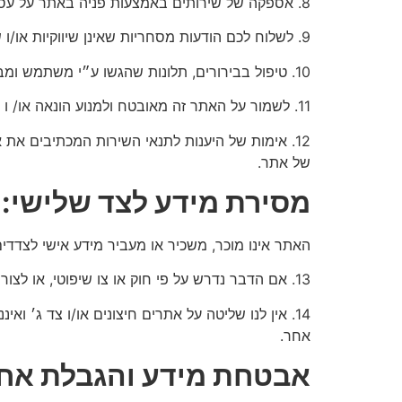
8. אספקה של שירותים באמצעות פניה באתר על עסק זה.
9. לשלוח לכם הודעות מסחריות שאינן שיווקיות או/ו שיווקיות באמצעים הבאים: ווצאפ, דואר אלקטרוני, sms, שיחות טלפון וכדומה.
10. טיפול בבירורים, תלונות שהגשו ע״י משתמש ומבקר באתר הנוגעות אליו וקשורות לאתר זה.
11. לשמור על האתר זה מאובטח ולמנוע הונאה או/ ו מעשה לא חוקי כזה או אחר.
12. אימות של היענות לתנאי השירות המכתיבים את 
של אתר.
מסירת מידע לצד שלישי:
האתר אינו מוכר, משכיר או מעביר מידע אישי לצדדי
13. אם הדבר נדרש על פי חוק או צו שיפוטי, או לצורך תפעול האתר באמצעות ספקים טכנולוגיים (כגון שירותי אחסון או דוא"ל), וזאת בכפוף להתחייבותם לשמירת סודיות.
14. אין לנו שליטה על אתרים חיצונים או/ו צד ג׳ וא
אחר.
אבטחת מידע והגבלת אחר