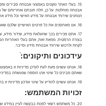
15. בעלי האתר נוקטים באמצעי אבטחה סבירים ומק
אבטחה מוחלטת. על כן, חלה חובתם ואחריותם של הג
הנותנים שירותי אבטחה על מידע האישי וכל מידע אחר
16. אנו מאחסנים את כל פרטים האישיים שלכם שאתם מספקים באתר בשרתים מאובטחים המוגנים בסיסמה ובחומת אש.
17. אתם מכירים בכך שהעלאת מידע, שידור מידע, ע
בצורה הרמטית. מפאת זאת, אתם בעלי האחריות המלא
לקחת ולרכוש שירותי אבטחת מידע וסייבר.
עידכונים ותיקונים:ֿ
18. אנחנו עשוים מעת לעת לעדכן מדיניות זו באמ
שאתם מבינים כל שינוי או/ו הוספה שנעשתה במדיניות
19. אנחנו עשוים להודיע על שינוי ועדכון מדיניות זו בהודעת דואר אלקטרוני, או דרך מערכת ההודעות הפרטיות שבאתר.
זכויות המשתמש:
20. כל משתמש רשאי לפנות בבקשה לעיין במידע שנשמר עליו, לתקן או לעדכן מידע, או לבקש את מחיקתו, באמצעות פנייה לכתובת הדוא"ל שלהלן: