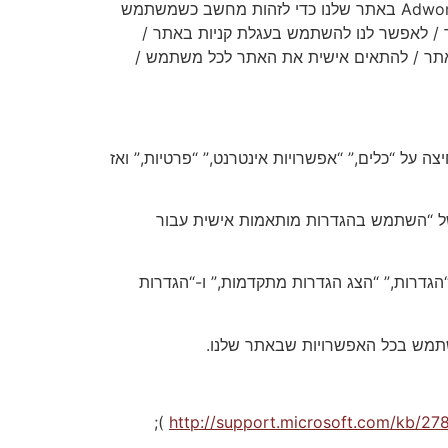
אנחנו משתמשים בשירותי Google Analytics ו-Adwords, Google ads. Meta ads, instgram. Tiktok, Semrush,Hubspot באתר שלנו כדי לזהות מחשב כשמשתמש
 / לאפשר לנו להשתמש בעגלת קניות באתר /
אתר / להתאים אישית את האתר לכל משתמש /
צעות לחיצה על “כלים,” “אפשרויות אינטרנט,” “פרטיות,” ואז
ובחירה של “השתמש בהגדרות מותאמות אישית עבור
 על “הגדרות,” “הצג הגדרות מתקדמות,” ו-“הגדרות
);
http://support.microsoft.com/kb/27