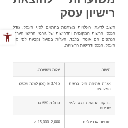
רישיון עסק
חשוב לדעת:
העלויות משתנות בהתאם לסוג העסק, גודל
פתח סרגל
הנכס, הרשות המקומית והדרישות של גורמי הרישוי.
הערה:
הנתונים הם אומדן בלבד. העלות בפועל נקבעת לפי סוג
העסק, הנכס ודרישות הרשויות.
תיאור:
עלות משוערת:
אגרת פתיחת תיק ברשות
כ-374 ₪ (נכון לשנת 2026)
המקומית
בדיקת התאמת נכס לפני
החל מ-650 ₪
שכירות
תוכניות אדריכליות
2,000–15,000 ₪