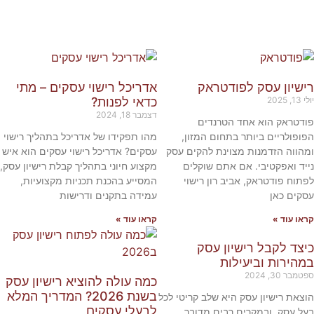
רישיון עסק לפודטראק
אדריכל רישוי עסקים – מתי
יולי 13, 2025
כדאי לפנות?
דצמבר 18, 2024
פודטראק הוא אחד הטרנדים
הפופולריים ביותר בתחום המזון,
מהו תפקידו של אדריכל בתהליך רישוי
ומהווה הזדמנות מצוינת להקים עסק
עסקים? אדריכל רישוי עסקים הוא איש
נייד ואפקטיבי. אם אתם שוקלים
מקצוע חיוני בתהליך קבלת רישיון עסק,
לפתוח פודטראק, אביב רון רישוי
המסייע בהכנת תכניות מקצועיות,
עסקים כאן
עמידה בתקנים ודרישות
קראו עוד »
קראו עוד »
כיצד לקבל רישיון עסק
במהירות וביעילות
ספטמבר 30, 2024
כמה עולה להוציא רישיון עסק
בשנת 2026? המדריך המלא
הוצאת רישיון עסק היא שלב קריטי לכל
לבעלי עסקים
בעל עסק, ובמקרים רבים מדובר