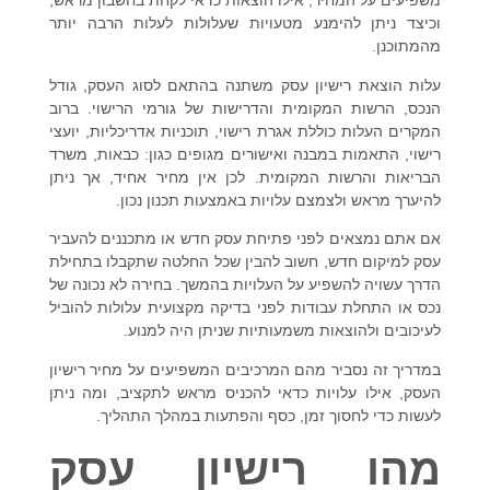
משפיעים על המחיר, אילו הוצאות כדאי לקחת בחשבון מראש,
וכיצד ניתן להימנע מטעויות שעלולות לעלות הרבה יותר
מהמתוכנן.
עלות הוצאת רישיון עסק משתנה בהתאם לסוג העסק, גודל
הנכס, הרשות המקומית והדרישות של גורמי הרישוי. ברוב
המקרים העלות כוללת אגרת רישוי, תוכניות אדריכליות, יועצי
רישוי, התאמות במבנה ואישורים מגופים כגון: כבאות, משרד
הבריאות והרשות המקומית. לכן אין מחיר אחיד, אך ניתן
להיערך מראש ולצמצם עלויות באמצעות תכנון נכון.
אם אתם נמצאים לפני פתיחת עסק חדש או מתכננים להעביר
עסק למיקום חדש, חשוב להבין שכל החלטה שתקבלו בתחילת
הדרך עשויה להשפיע על העלויות בהמשך. בחירה לא נכונה של
נכס או התחלת עבודות לפני בדיקה מקצועית עלולות להוביל
לעיכובים ולהוצאות משמעותיות שניתן היה למנוע.
במדריך זה נסביר מהם המרכיבים המשפיעים על מחיר רישיון
העסק, אילו עלויות כדאי להכניס מראש לתקציב, ומה ניתן
לעשות כדי לחסוך זמן, כסף והפתעות במהלך התהליך.
מהו רישיון עסק