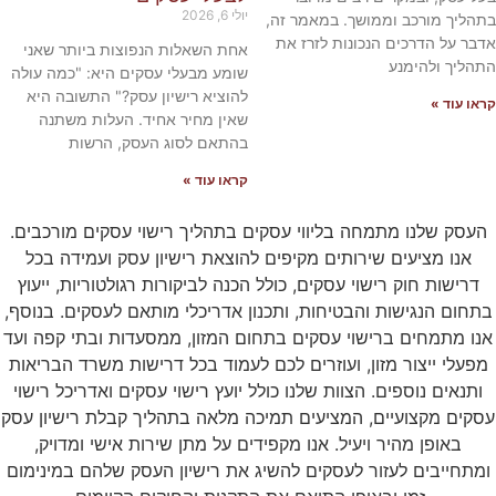
יולי 6, 2026
בתהליך מורכב וממושך. במאמר זה,
אדבר על הדרכים הנכונות לזרז את
אחת השאלות הנפוצות ביותר שאני
התהליך ולהימנע
שומע מבעלי עסקים היא: "כמה עולה
להוציא רישיון עסק?" התשובה היא
קראו עוד »
שאין מחיר אחיד. העלות משתנה
בהתאם לסוג העסק, הרשות
קראו עוד »
העסק שלנו מתמחה בליווי עסקים בתהליך רישוי עסקים מורכבים.
אנו מציעים שירותים מקיפים להוצאת רישיון עסק ועמידה בכל
דרישות חוק רישוי עסקים, כולל הכנה לביקורות רגולטוריות, ייעוץ
בתחום הנגישות והבטיחות, ותכנון אדריכלי מותאם לעסקים. בנוסף,
אנו מתמחים ברישוי עסקים בתחום המזון, ממסעדות ובתי קפה ועד
מפעלי ייצור מזון, ועוזרים לכם לעמוד בכל דרישות משרד הבריאות
ותנאים נוספים. הצוות שלנו כולל יועץ רישוי עסקים ואדריכל רישוי
עסקים מקצועיים, המציעים תמיכה מלאה בתהליך קבלת רישיון עסק
באופן מהיר ויעיל. אנו מקפידים על מתן שירות אישי ומדויק,
ומתחייבים לעזור לעסקים להשיג את רישיון העסק שלהם במינימום