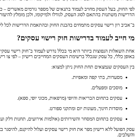
לפי החוק, בעל העסק מחויב לעמוד בתנאים של מספר גורמים מאשרים – כ
הדרישות משתנות בהתאם לסוג העסק, לגודלו ולמיקומו, ולכן מומלץ להיעז
ב־
אביב רון רישוי עסקים
מתמחים בהבנת החוק ובהתאמת הדרישות לכל לקו
מי חייב לעמוד בדרישות חוק רישוי עסקים?
אחת השאלות הנפוצות ביותר היא מי בכלל נדרש לעמוד ב־
חוק רישוי עסקים
באופן כללי, כל עסק שנכלל ברשימת העסקים המחייבים רישיון – לפי צו ריש
בין העסקים שנמצאים תחת החוק ניתן למצוא:
מסעדות, בתי קפה ומאפיות.
מוסכים ומפעלים.
עסקים בתחום הבריאות והיופי (מרפאות, מכוני יופי, ספא).
מוסדות חינוך, מעונות יום ומתקני ספורט.
עסקים בתחום המסחר והשירותים (אולמות אירועים, תחנות דלק ועוד
עסק הפועל ללא רישיון מפר את חוק רישוי עסקים
ועלול להיקנס, להיסגר ב
והשלבים.