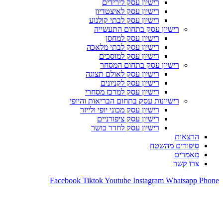
רישיון עסק לירידים
רישיון עסק לאיצטדיון
רישיון עסק לבתי קולנוע
רישיון עסק בתחום התעשייה
רישיון עסק למחסן
רישיון עסק לבתי מלאכה
רישיון עסק למוסכים
רישיון עסק בתחום המסחר
רישיון עסק לאולם תצוגה
רישיון עסק לקניונים
רישיון עסק למרכז מסחרי
רישיונות עסק בתחום הבריאות והיופי
רישיון עסק מכוני יופי ולייזר
רישיון עסק ציפורניים
רישיון עסק לחדר כושר
הרצאות
סיפורים מהשטח
מאמרים
צרו קשר
Facebook
Tiktok
Youtube
Instagram
Whatsapp
Phone