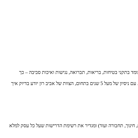
 בתקני בטיחות, בריאות, תברואה, נגישות ואיכות סביבה – כך
, מתמחים בליווי אישי ומקצועי לבעלי עסקים המעוניינים להבין את החוק, לעמוד בדרישות ולהשיג רישיון עסק במהירות ובקלות. עם ניסיון של מעל 5 שנים בתחום, הצוות של אביב רון יודע בדיוק איך
ות, חינוך, תחבורה ועוד) ומגדיר את רשימת הדרישות שעל כל עסק למלא